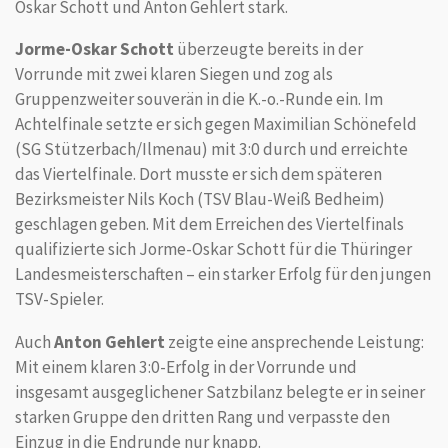
Oskar Schott und Anton Gehlert stark.
Jorme-Oskar Schott
überzeugte bereits in der
Vorrunde mit zwei klaren Siegen und zog als
Gruppenzweiter souverän in die K.-o.-Runde ein. Im
Achtelfinale setzte er sich gegen Maximilian Schönefeld
(SG Stützerbach/Ilmenau) mit 3:0 durch und erreichte
das Viertelfinale. Dort musste er sich dem späteren
Bezirksmeister Nils Koch (TSV Blau-Weiß Bedheim)
geschlagen geben.
Mit dem Erreichen des Viertelfinals
qualifizierte sich Jorme-Oskar Schott für die Thüringer
Landesmeisterschaften – ein starker Erfolg für den jungen
TSV-Spieler.
Auch
Anton Gehlert
zeigte eine ansprechende Leistung:
Mit einem klaren 3:0-Erfolg in der Vorrunde und
insgesamt ausgeglichener Satzbilanz belegte er in seiner
starken Gruppe den dritten Rang und verpasste den
Einzug in die Endrunde nur knapp.